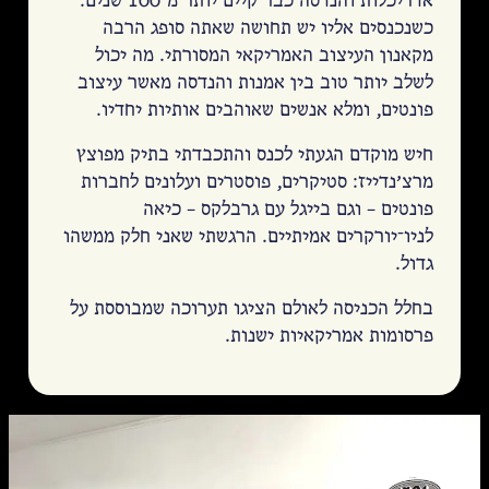
אדריכלות והנדסה כבר קיים יותר מ־100 שנים.
כשנכנסים אליו יש תחושה שאתה סופג הרבה
מקאנון העיצוב האמריקאי המסורתי. מה יכול
לשלב יותר טוב בין אמנות והנדסה מאשר עיצוב
פונטים, ומלא אנשים שאוהבים אותיות יחדיו.
חיש מוקדם הגעתי לכנס והתכבדתי בתיק מפוצץ
מרצ׳נדייז: סטיקרים, פוסטרים ועלונים לחברות
פונטים – וגם בייגל עם גרבלקס – כיאה
לניו־יורקרים אמיתיים. הרגשתי שאני חלק ממשהו
גדול.
בחלל הכניסה לאולם הציגו תערוכה שמבוססת על
פרסומות אמריקאיות ישנות.