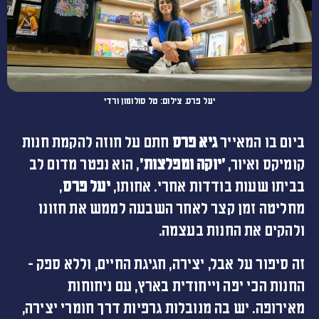
יעל פרס. צילום: טל סולומון ורדי
ביום בו המאייר
גיא פרס
חתם על חוזה להקמת חנות
קומיקס ואיור,
׳יוקה ומפלצות׳
, הוא נפטר מדום לב
בביתו שעות בודדות אחרי. אחותו,
יעל פרס
,
מחליטה זמן קצר לאחר השבעה לממש את חזונו
ולהקים את החנות בעצמה.
זה סיפור על אבל, יצירה, חגיגת החיים, וללא ספק –
החנות הכי יפה וייחודית בארץ, עם ניחוחות
מאירופה. יש בה מנובלות גרפיות דרך חומרי יצירה,