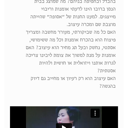
בהבדל ובחפיפה בניהם? מה שמוצג בבית
הנסן ברובו הינו לדעתי אומנות וריבוי
מייצגים. למעט החנות של ״אסופה״ שהייתה
מוצבת שם ומכרה עיצוב.
האם כל מה שביקורתי, מעורר מחשבה ומצריך
פיצוח הוא בהכרח אומנות וכל מה ששימושי,
אסתטי, נחשק ובעל תג מחיר הוא עיצוב? האם
אומנות על מנת למשוך את צומת ליבינו צריכה
לגרות אותנו ויזואלית או חושית ולהיות
אסטתית?
האם עיצוב הוא רק רעיון או מחייב גם דיוק
בהגשה?