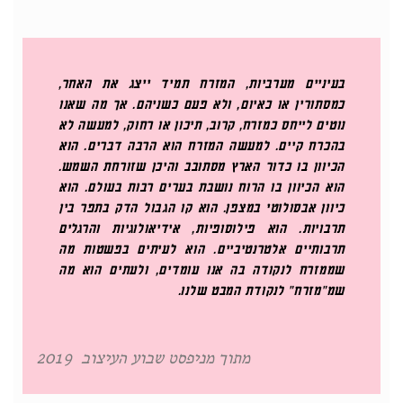
בעיניים מערביות, המזרח תמיד ייצג את האחר,
כמסתורין או כאיום, ולא פעם כשניהם. אך מה שאנו
נוטים לייחס כמזרח, קרוב, תיכון או רחוק, למעשה לא
בהכרח קיים. למעשה המזרח הוא הרבה דברים. הוא
הכיוון בו כדור הארץ מסתובב והיכן שזורחת השמש.
הוא הכיוון בו הרוח נושבת בערים רבות בעולם. הוא
כיוון אבסולוטי במצפן. הוא קו הגבול הדק בתפר בין
תרבויות. הוא פילוסופיות, אידיאולוגיות והרגלים
תרבותיים אלטרנטיביים. הוא לעיתים בפשטות מה
שממזרח לנקודה בה אנו עומדים, ולעתים הוא מה
שמ״מזרח״ לנקודת המבט שלנו.
מתוך מניפסט שבוע העיצוב 2019