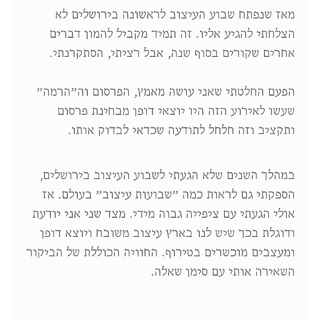
מאז שנפתח שבוע העיצוב לראשונה בירושלים לא
הצלחתי להגיע אליו. זה תמיד מקביל להמון דברים
אחרים שקורים בסוף שנה, אבל רציתי, הסתקרנתי.
הפעם החלטתי שאני עושה מאמץ, הפרסום וה״הרמה״
שעשו לאירוע הזה היו יוצאי דופן מבחינת פרסום
ותקציב וזה חלחל לתודעה שכדאי לבדוק אותו.
במהלך השנים שלא הגעתי לשבוע העיצוב בירושלים,
הספקתי גם לראות כמה ״שבועות עיצוב״ בעולם. אז
אולי הגעתי עם ציפייה גבוה מידי. מצד שני אני יודעת
ודוגלת בכך שיש לנו בארץ עיצוב משובח ויוצא דופן
ומעצבים מוכשרים בטירוף. החוויה הכוללת של הביקור
השאירה אותי עם סימן שאלה.