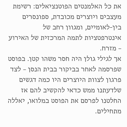
את כל האלמנטים הפוטנציאלים: רשימת
מעצבים ויוצרים מכובדת, ספונסרים
בין-לאומיים, ומגוון רחב של
אינטרפטציות לתמה המרכזית של האירוע
– מזרח.
אך לגילי גולן היה חסר משהו קטן. בפוסט
שפרסמה לאחר בביקור בבית הנסן – לצד
פרגון לצוות היוצרים היו כמה דגשים
שלדעתנו ממש כדאי להקשיב להם אז
החלטנו לפרסם את הפוסט במלואו, יאללה
מתחילים.