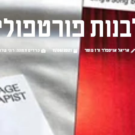
בנות פורטפולי
אריאל אניספלד ורז עומר
11/06/2021
קרדיט תמונה: רוני שלו