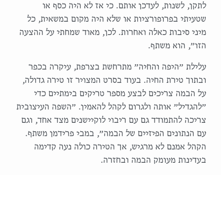
לתקן, לשנות, לעדכן אותם. כי אז לא היה כסף או
שטעיתי בפרופורציות או שלא היה מקום במשאית, כל
מיני סיבות כאלה ואחרות. לכן, מאוד שמחתי על ההצעה
הזו״, הוא משתף.
עלילת ״היפה והחיה״ מתרחשת בצרפת, עיקרה בכפר
ובתוך טירת החיה. בעוד בסרט המצויר זו טירה גדולה,
על הבמה צריכים לבצע מספר טריקים בימתיים כדי
״להגדיל״ אותה ולגרום לקהל להאמין. ״השפה העיצובית
צריכה להתמודד גם עם ריבוי לוקיישנים מצד אחד, וגם
עם הנתונים הפיזיים של הבמה״, במבי פרידמן משתף.
הקהל אמנם לא מרגיש, אך הטירה כולה נעה קדימה
בעדינות מעומק הבמה ובחזרה.
הטירה מעוצבת בהשראת קתדרלות וטירות מתקופת ימי
הביניים עם צבעוניות רכה בגווני תכלת. הקשתות גותיות
עם חיבורים מודרניים, בשילוב רוזטות וגותיקה. ״לפני