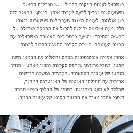
בישראל לעומת הפקות בחו״ל – יש מגבלות תקציב
משמעותיות וצריך לדעת לעבוד איתן. בנוסף, ההצגה זזה
בין אולמות, לעומת הצגות מעבר לים שנשארות באותו
חלל. מעט אולמות יכולים להכיל את ההפקה הגדולה של
״היפה והחיה״, והפעם נבחר בית האופרה הישראלית עם
הבמה העמוקה. חנוכה הקרוב ההצגה תחזור לבמות.
אחרי צפייה אינטנסיבית בסרט ודיאלוג עם הבמאי משה
קפטן, במבי פרידמן שירטט סקיצות והכין מאקט – מודל
מוקטן של עיצוב התפאורה. העבודה נמשכה חודשים
ארוכים עם תחילתו האיטית של האינטרנט המהיר,
שכללה לא מעט תיקונים. בסופו של תהליך נציגי חברת
דיסני אהבו מאוד את התוצר הסופי של עיצוב הבמה.