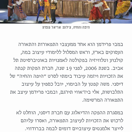
היפה והחיה, צילום: אריאל עפרון
במבי פרידמן הוא אחד ממעצבי התפאורות והתאורה
העסוקים בארץ, וראש המסלול ללימודי עיצוב במה,
קולנוע וטלוויזיה בפקולטה לאמנויות באוניברסיטת תל
אביב. בשנת 2006, לפני 19 שנה, חברת הפקות קנתה
את הזכויות ויזמה עיבוד בימתי לסרט ״היפה והחיה״ של
דיסני. משה קפטן על הבימוי, יובל כספין על עיצוב
התלבושות, אלי ביז׳אווי תירגם, ובמבי פרידמן עיצב את
התפאורה המרשימה.
במסגרת ההפקה והדיאלוג עם חברת דיסני, הוחלט לא
לרכוש את הזכויות לעיצוב התפאורה, ואסרו עליהם
לייצר אלמנטים עיצוביים דומים לבמה בברודווי.