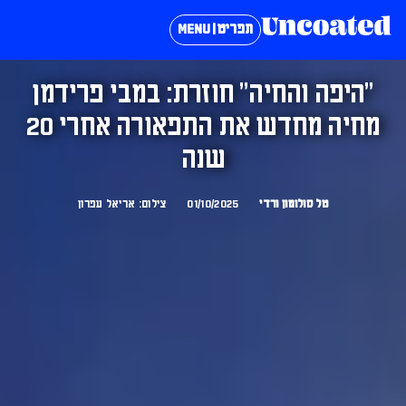
תפריט | MENU
״היפה והחיה״ חוזרת: במבי פרידמן
מחיה מחדש את התפאורה אחרי 20
שנה
טל סולומון ורדי
01/10/2025
צילום: אריאל עפרון