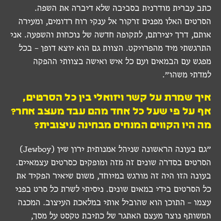
כתב עברית מודרנית בסביבה שלא דיברה את השפה.
הסרטים האלו מפנים זרקור אל ענקי רוח רדומים, ומעירה
אותם, דרך יצירתם, לתקופה חדשה של נוכחות והשפעה. אני
התרגשתי מיד מהפרויקט. הצוות גם הוא יוצא דופן – בכל
מפגש עם הבמאים ועם כל איש ואישה בצוותי ההפקה
למדתי משהו״.
איך שמרת על קשר ויזואלי בין כל הסרטים,
אף על פי שעל כל אחד מהם עבד מעצב אחר?
מה היו הקווים המנחים מבחינה עיצובית?
״גם בעונה הראשונה שניהל אמנותית ירון שין (Jewboy)
הסרטים בסדרה שונים זה מזה ומופקים כסרטים עצמאיים.
בעונה הזו היה זה מורגש במיוחד, משום שיאיר הפקיד את
כל הסרטים בידי במאים שונים. ניסיתי לשרת כל סרט בפני
עצמו – התוכן הוא שהוביל אותי במלאכת העיצוב. המכנה
המשותף נוצר מעצם האתגר של כתיבת טקסט על מסך,