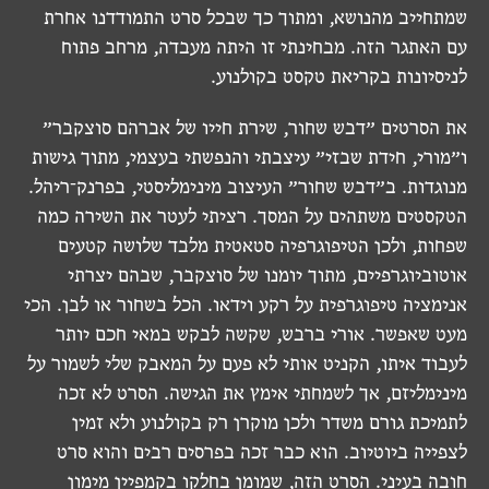
שמתחייב מהנושא, ומתוך כך שבכל סרט התמודדנו אחרת
עם האתגר הזה. מבחינתי זו היתה מעבדה, מרחב פתוח
לניסיונות בקריאת טקסט בקולנוע.
את הסרטים ״דבש שחור, שירת חייו של אברהם סוצקבר״
ו״מורי, חידת שבזי״ עיצבתי והנפשתי בעצמי, מתוך גישות
מנוגדות. ב״דבש שחור״ העיצוב מינימליסטי, בפרנק־ריהל.
הטקסטים משתהים על המסך. רציתי לעטר את השירה כמה
שפחות, ולכן הטיפוגרפיה סטאטית מלבד שלושה קטעים
אוטוביוגרפיים, מתוך יומנו של סוצקבר, שבהם יצרתי
אנימציה טיפוגרפית על רקע וידאו. הכל בשחור או לבן. הכי
מעט שאפשר. אורי ברבש, שקשה לבקש במאי חכם יותר
לעבוד איתו, הקניט אותי לא פעם על המאבק שלי לשמור על
מינימליזם, אך לשמחתי אימץ את הגישה. הסרט לא זכה
לתמיכת גורם משדר ולכן מוקרן רק בקולנוע ולא זמין
לצפייה ביוטיוב. הוא כבר זכה בפרסים רבים והוא סרט
חובה בעיני. הסרט הזה, שמומן בחלקו בקמפיין מימון