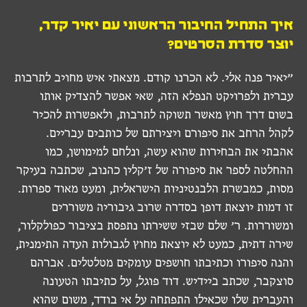
איך התחיל החיבור הראשוני עם יאיר קדר,
יוצר סדרת הסרטים?
״יאיר פנה אלי. לא הכרנו קודם. מצאתי איש מחויב לתרבות
עברית ולפרויקט הנפלא הזה, שאי אפשר להצדיק אותו
בשום דרך חוץ מאשר תשוקה לתרבות, ולאפשרות להכיר
לקהל הרחב את סיפורם ויצירתם של כותבים עבריים.
אהבתי את הבחירות שהוא עשה, ונלחם למימושן, כמו
ההחלטה לספר את סיפורה של ז׳קלין כהנוב, שכתבה בעיקר
מסות, כמבשרת הלבנטיניות הישראלית, ומעט מאוד ספרות.
זו דמות יוצאת דופן בסדרה שרוב גיבוריה משוררים
ומשוררות. ר׳ שלם שבזי ששירתו נתפסת בציבור כפולקלור,
שירה דתית, כמעט לא יוצאת מחוץ לגבולות העדה התימנית,
והנה סיפורו וכתיבתו חושפים עומקים מטלטלים. אברהם
סוצקבר, שכתב ביידיש. דוד פוגל, על כתיבתו הטעונה
והעברית שלו שכאילו התפתחה על אי בודד, משום שהוא