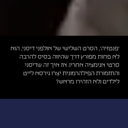
׳פנטזיה׳, הסרט השלישי של אולפני דיסני, הוא
לא פחות מפורץ דרך שהיווה בסיס להרבה
סרטי אנימציה אחריו. אז איך זה שדיסני
והתזמורת הפילהרמונית יצרו גירסא לייט
לילדים ולא הזהירו מראש?
בבקשה, אל תיגעו לי ב־׳פנטזיה׳. זה כל מה שביקשתי
בלב לפני שנכנסנו להיכל התרבות בת״א בשישי
האחרון. לדיסני היו תוכניות אחרות, והכל בשביל