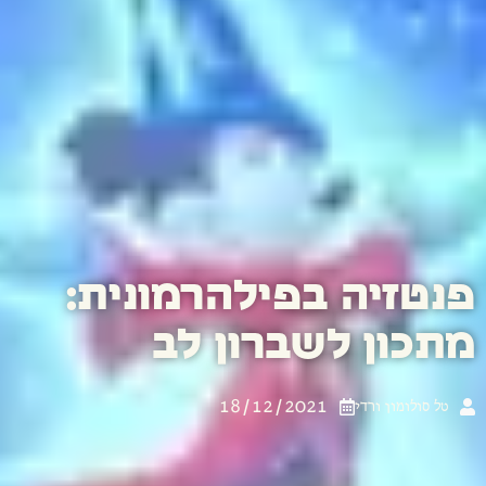
פנטזיה בפילהרמונית:
מתכון לשברון לב
18/12/2021
טל סולומון ורדי