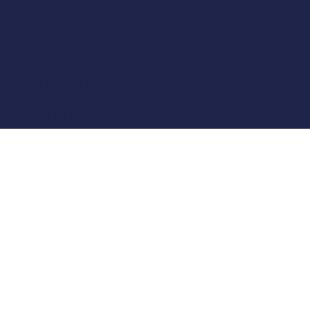
מקסים. הוא מכניס עוד כמה קאצ׳פרייז כאלה לאורכו,
ומדבר בכלל לקהל מבוגר. אם תשמיטו את ההנחייה שלו
לאורך הסרט, סביר להניח שתחוו אותו בצורה הרבה
יותר כבדה ומעיקה.
עם כמה אלמנטים פשוטים, כמו התאורה הכחולה ברקע
של התזמורת שלא הופיעה בגירסת היכל התרבות
והסברים לפני כל היצירה – כבר היו מקפיצים את כל
העסק כמה רמות מעל מה שקיים.