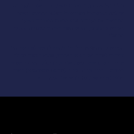
כולם בעל־פה. כן, זו יצירת מופת, וכן – אסור לגעת בה.
אז למה בפרסומים השיווקיים בשלטי החוצות ובאתר
מחביאים את העובדה שרק מחצית היצירות יופיעו
בקונצרט החגיגי, והחצי השני יהיה מ-׳פנטזיה 2000׳
הכושל?
הקונצרט היה שופע בילדים. תהיתי לעצמי לפני איך הם
עומדים לשרוד את הקטע האחרון, שהוא הקשוח מכולם.
מדובר בסרט אימה קצר, אכזרי, ברוטלי, המורכב משתי
יצירות –
לילה על הר קירח
(מודסט מוסורגסקי) ו־
אווה
מריה
(פרנץ שוברט). תראו את הקטע הבא: