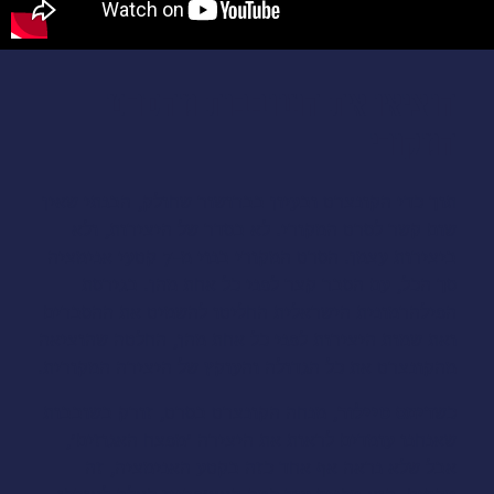
הוציאו את השובבות מהסרט
המקורי
תוך כדי הקונצרט ובעיון בברושור שחולק, הבנתי שאין
שום קשר לסרט המקורי. לא בסדר של היצירות, ולא
ביצירות עצמן. הסרט המקורי בנוי מ-7 קטעי אנימציה
סך הכל, עם הסבר קצר לפני כל אחת מהן. בגירסת
הפילהרמונית הישראלית החליטו להשמיט את ההסברים
ואת שמות היצירות לפני כל אחת מהן, החלטה שהוציאה
מהקונצרט את כל הגדולה והעוקץ של היצירה המקורית.
כש
דימס טיילור
, מנחה הקונצרט בסרט, זורק בשובבות
שאנחנו עומדים לראות את היצירה ׳מפצח האגוזים׳,
אבל שלא נראה אף אחד כזה בקטע האנימציה, זה