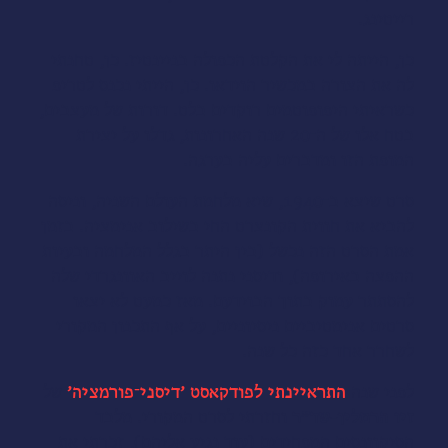
רייטינג.
כן, הייתה לי את הקלטת הכפולה בניינטיז. כן, טחנתי
לה את הצורה במכשיר הוידאו. כן, הייתי נכנס לטריפ
כשראיתי היפופוטמים רוקדים בלט. דורות של מעצבים,
בטח אלו של ה־20 שנה האחרונות, גדלו על יצירת
המופת הזו ומדברים עליה בערגה.
סרט שיצא ב־1940, שיא מלחמת העולם השניה, וניסה
להביא את חווית הקונצרט החי בשילוב אנימציה. בזמן
אמת הסרט הזה נכשל (בין היתר בגלל המלחמה ובעיות
ההפצה באירופה), ודיסני נתנה לוייב האוונגרדי שלה
להסתתר עמוק בתוך הבוידעם. מאז כמעט לא יצאו
סרטים אנימטיביים ניסיוניים, על אף התכנון המקורי
לשחרר אחד כזה כל שנה.
לפני שנה
התראיינתי לפודקאסט ׳דיסני־פורמציה׳
של
זיו הרמלין-שד״ר
וחזרתי לסרט המקורי. מלבד
הסיקוונסים המפחידים (עוד נגיע אליהם), זכרתי את