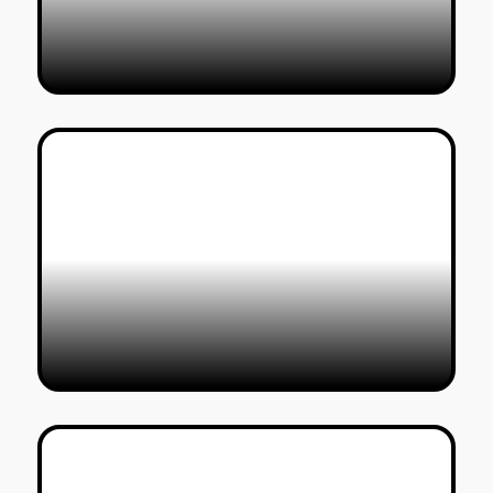
הסרטונים הכי וואו #4
טל סולומון ורדי
10/05/2020
משימת הלימודים שהתגלגלה לראיון
עם Wim Crouwel