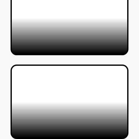
כותבים אורחים
23/01/2020
איפה הפונטים הכי יפים באנגלית?
טל סולומון ורדי
01/09/2019