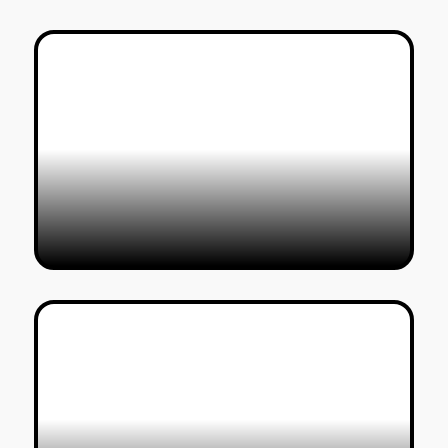
דוקו.טקסט 2019 – תרבות, זהות וזיכרון
לירן חדשי
06/08/2019
Printer's marks – דגל מדפיס
חיים שושן
18/05/2019