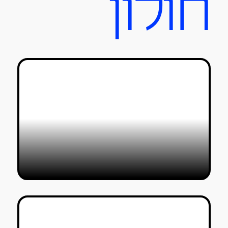
חולון
״שובר.ת שוויון״ במוזיאון העיצוב:
אסופה של קלישאות
טל סולומון ורדי
16/02/2024
סטודיו Reddish: איך דיטר ראמס היה
מעצב חומוס?