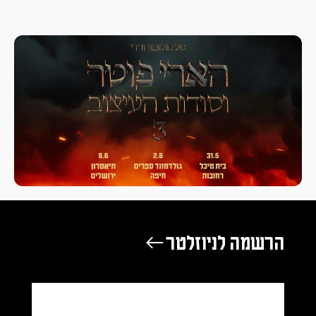
מה לניוזלטר ←