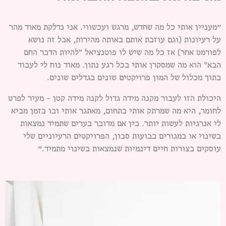
״מעניין אותי כל מה שחדש, מרגש ועכשווי. אני נדלקת מאוד מהר
על רעיונות (וגם עוזבת אותם באותה מהירות, אבל זה נושא
לפורמט אחר) אז כל מה שיש לו פוטנציאל "להיות הדבר החם
הבא" הוא מה שמסקרן אותי בכל רגע נתון. מאוד נוח לי לעבוד
בתוך מכלול של המון פרויקטים שונים בגדלים שונים.
היכולת הזו לעבור מקנה מידה גדול לקנה מידה קטן – מעיר לפרט
לחומר, היא מה שמרתק אותי בתחום, מאתגר אותי ובו בזמן מביא
לי אנרגיות לעשות יותר. בין אם מדובר בערים שתמיד נמצאות
בשינוי או במגורים בבועות סבון, הפרויקטים הרעיוניים שלי
עוסקים בצורות חיים דינמיות שנמצאות בשינוי מתמיד.״