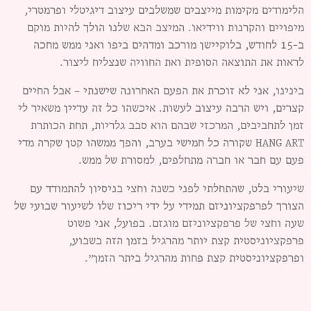
הלימודים מקימות מייצבים שמשלבים עיצוב דיגיטלי ופרמטרי,
מיפויים והקרנות ווידיאו. המיצב הבא שלנו הולך להיות מוקם
ב-15 לחודש, בלוקיישן מורכב ומדהים ביפו ואני ממש מחכה
לראות את התוצאה הסופית ואת החוויה שנצליח ליצור.
בינינו, אני לא זוכרת את הפעם האחרונה שישנתי – אבל החיים
קצרים, ויש הרבה עיצוב לעשות. איכשהו כל זה עדיין משאיר לי
זמן לתחביבים, המרכזי שבהם הוא סבב גלריות, תחת הכותרת
HANG ART שקורה כל חמישי בערב, והפך ממשהו קטן שקרה מדי
פעם עם חבר או חברה מתחלפים, למסורת של ממש.
שיעורי בלט, שהתחלתי לפני כשנה וחצי בניסיון להתמודד עם
הצורך לפרפקציוניזם תמידי על ידי ריכוז שלו לשיעור שבועי של
שעה וחצי של פרפקציוניזם מוגזם. בפועל, אני פשוט
פרפקציוניסטית קצת יותר מהרגיל בזמן הזה בשבוע,
ופרפקציוניסטית קצת פחות מהרגיל ביתר הזמן״.