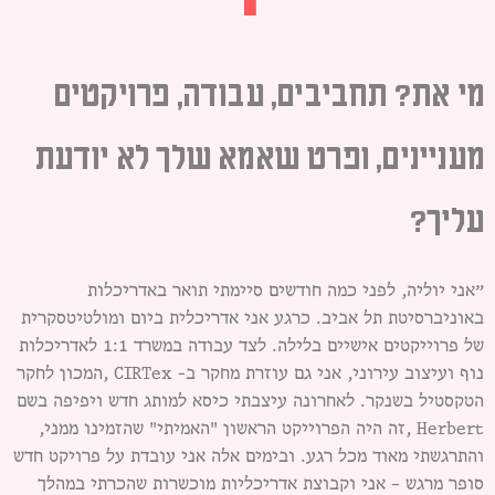
מי את? תחביבים, עבודה, פרויקטים
מעניינים, ופרט שאמא שלך לא יודעת
עליך?
״אני יוליה, לפני כמה חודשים סיימתי תואר באדריכלות
באוניברסיטת תל אביב. כרגע אני אדריכלית ביום ומולטיטסקרית
של פרוייקטים אישיים בלילה. לצד עבודה במשרד 1:1 לאדריכלות
נוף ועיצוב עירוני, אני גם עוזרת מחקר ב- CIRTex ,המכון לחקר
הטקסטיל בשנקר. לאחרונה עיצבתי כיסא למותג חדש ויפיפה בשם
Herbert ,זה היה הפרוייקט הראשון "האמיתי" שהזמינו ממני,
והתרגשתי מאוד מכל רגע. ובימים אלה אני עובדת על פרויקט חדש
סופר מרגש – אני וקבוצת אדריכליות מוכשרות שהכרתי במהלך