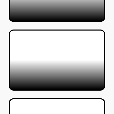
תערוכת BEYOND THE STREETS:
מכניסה את אמנות הרחוב מבלי להוציא
לה את העוקץ
דורין שוורצמן
29/04/2023
ויליאם קנטרידג' בלונדון: להביט על
ענק