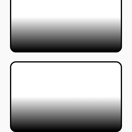
דורין שוורצמן
10/12/2022
מקס קופר בלונדון: מערבב את
הויזואליה האימרסיבית עם מוזיקה
אלקטרונית
דורין שוורצמן
26/11/2022