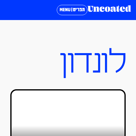
תפריט | MENU
לונדון
כנס In Motion 2023 בלונדון:
מספיידרמן ועד לאנימה אירופאית
דורין שוורצמן
04/10/2023