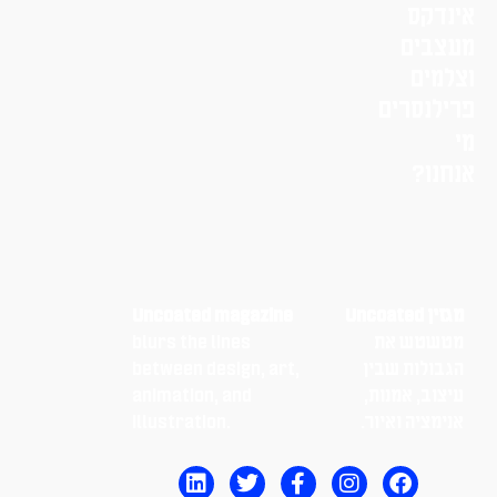
אינדקס
מעצבים
וצלמים
פרילנסרים
מי
אנחנו?
מגזין Uncoated
Uncoated magazine
מטשטש את
blurs the lines
הגבולות שבין
between design, art,
עיצוב, אמנות,
animation, and
אנימציה ואיור.
illustration.