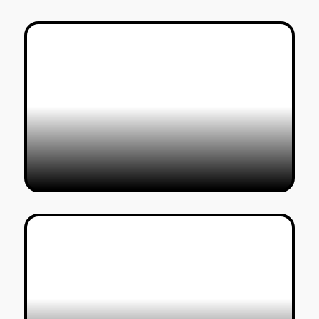
להתאהב במכונה: תערוכת FUTURE
SHOCK בלונדון
דורין שוורצמן
07/05/2022
לונדון רותחת: אליס, ווס אנדרסון,
חוויות אימרסיביות וקוסאמה
טל סולומון ורדי
20/11/2021