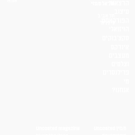
אותיות
הרצאות
שי־אל מגנזי
עיצוב
תל אביב
הפודקאסט
לי דרור
הויזואלי
סקצ׳בוקים
אינדקס
מעצבים
וצלמים
פרילנסרים
מי
אנחנו?
מגזין Uncoated
Uncoated magazine