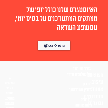
האינסטגרם שלנו כולל יופי של
ממתקים המתעדכנים על בסיס יומי,
עם שפע השראה
תראו לי הכל
עורך ומייסד
English
טל סולומון ורדי
עיצוב
הפונטים
לונדון
אמנות
באתר
דורין שוורצמן
בחסות
סטודנטים
פונטף –
ניו יורק
ובוגרים
מטבעת
נועם אוחנה