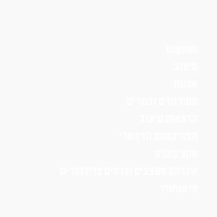
English
עיצוב
אמנות
סטודנטים ובוגרים
הרצאות עיצוב
הפודקאסט הויזואלי
סקצ׳בוקים
אינדקס מעצבים וצלמים פרילנסרים
מי אנחנו?