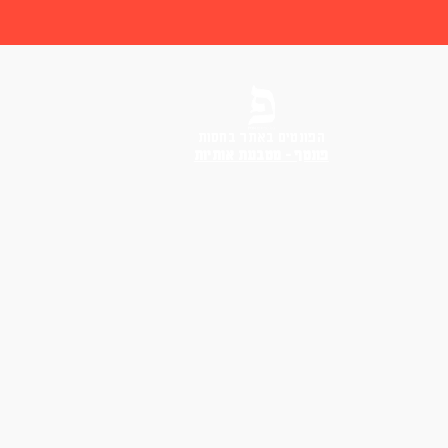
הפונטים באתר בחסות
פונטף – מטבעת אותיות