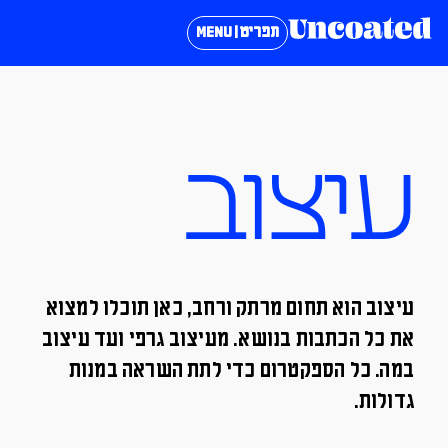
תפריט | MENU
עיצוב
עיצוב הוא תחום מרתק ורחב, כאן תוכלו למצוא
את כל הכתבות בנושא. מעיצוב גרפי ועד עיצוב
במה. כל הספקטרום כדי לתת השראה במנות
גדולות.