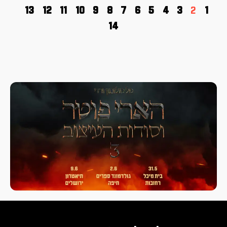
13
12
11
10
9
8
7
6
5
4
3
2
1
14