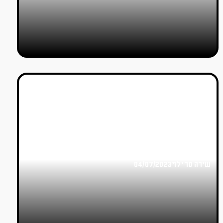
פסטיבל Typographics
2023: פונטים מגיבים לסאונד,
מחאתיים, יוצרים שינוי
חברתי
שירה סרי לוי
04/07/2023