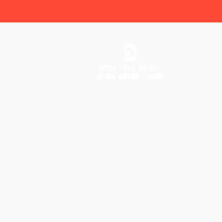
הפונטים באתר בחסות
פונטף – מטבעת אותיות