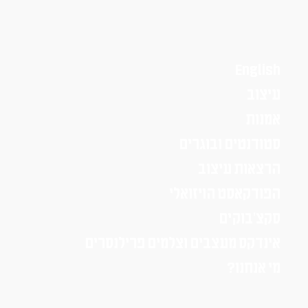
English
עיצוב
אמנות
סטודנטים ובוגרים
הרצאות עיצוב
הפודקאסט הויזואלי
סקצ׳בוקים
אינדקס מעצבים וצלמים פרילנסרים
מי אנחנו?