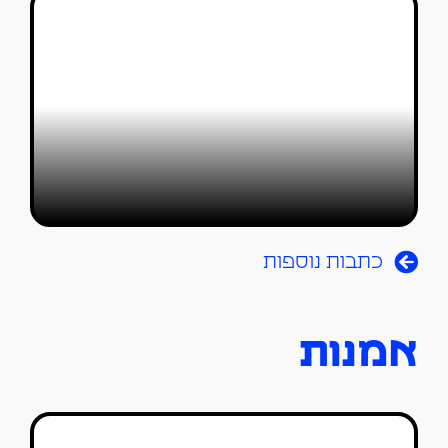
"דידו ואניאס": סטפנו פודה מלהטט בין
חורבות עתיקות לחזון עתידני מרהיב
טל סולומון ורדי
18/11/2025
כתבות נוספות
אמנות
הביאנלה השישית במוזיאון הברונקס: