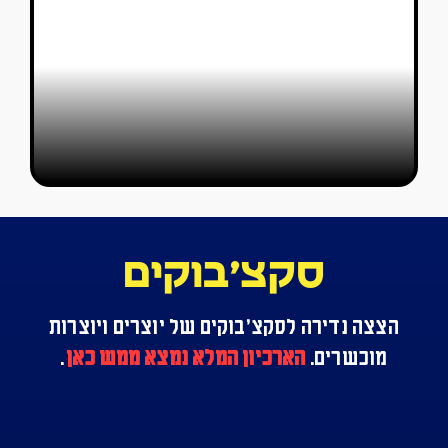
אריאל אניספלד ורז עומר
17/03/2021
סקצ׳בוקים
הצצה נדירה לסקצ׳בוקים של יוצרים ויוצרות
מוכשרים.
הארכיון המלא נמצא ממש כאן
.