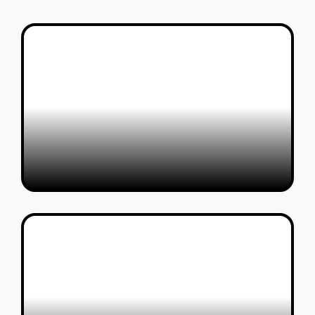
4 מגזינים ופרינטים לוהטים במיוחד ב-
AaLibrary
עמית ברק ועמית ראם
17/04/2021
מדריך הישרדות לתקופה הגשות
טל סולומון ורדי
14/01/2020