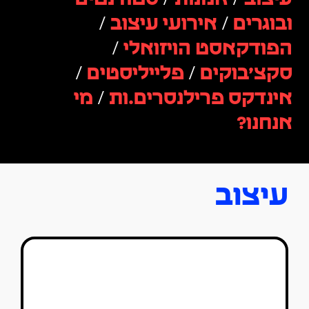
ובוגרים
/
אירועי עיצוב
/
הפודקאסט הויזואלי
/
סקצ׳בוקים
/
פלייליסטים
/
אינדקס פרילנסרים.ות
/
מי
אנחנו?
עיצוב
יוסף משיח מלהטט עם אמנות מדיה
אקספרימנטלית
טל סולומון ורדי
01/07/2026