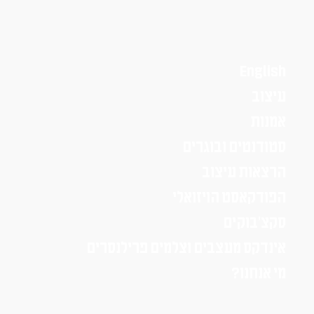
English
עיצוב
אמנות
סטודנטים ובוגרים
הרצאות עיצוב
הפודקאסט הויזואלי
סקצ׳בוקים
אינדקס מעצבים וצלמים פרילנסרים
מי אנחנו?