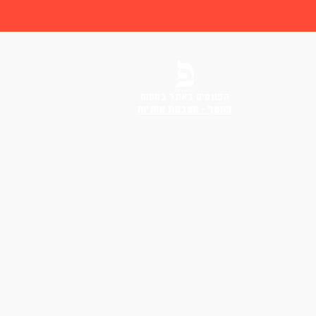
הפונטים באתר בחסות
פונטף – מטבעת אותיות