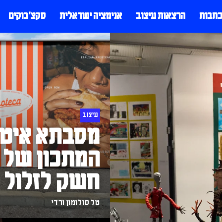
כתבות
הרצאות עיצוב
אנימציה ישראלית
סקצ׳בוקים
עיצוב
מסבתא איטל
המתכון של 
חשק לזלול
טל סולומון ורדי