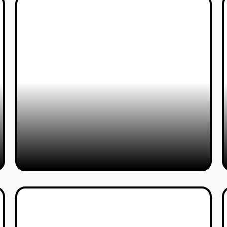
"דידו ואניאס": סטפנו פודה
מלהטט בין חורבות עתיקות
לחזון עתידני מרהיב
טל סולומון ורדי
18/11/2025
סיימון וייס מעצב
מיניאטורות מחלומותיו של