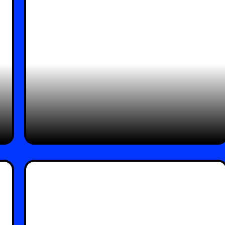
שירה סרי לוי מאיירת
י
ומנפישה את חווית ההגירה
מ
לניו־יורק
s
02 – אנגלמאיר מטיל ספק
ד
ו
מ