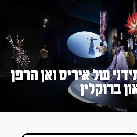
דני של איריס ואן הרפן
ון ברוקלין