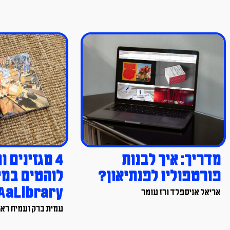
ינים ופרינטים
איך מוצאים עבודה
ם במיוחד ב-
בעיצוב בחו"ל?
AaLi
אריאל אניספלד ורז עומר
ועמית ראם