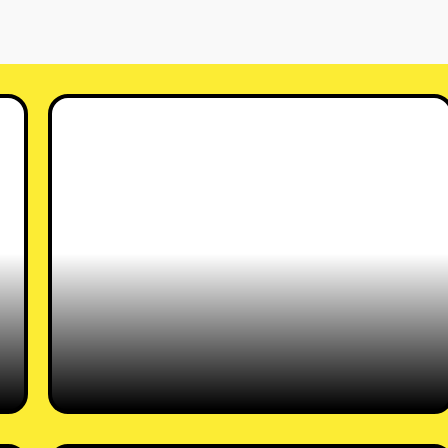
שיר פקמן
ע